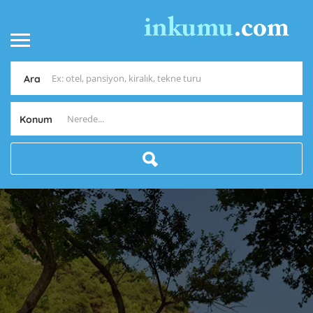
Ara
Konum