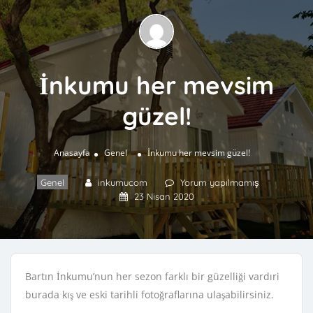
İnkumu her mevsim
güzel!
Anasayfa
Genel
İnkumu her mevsim güzel!
Genel
inkumucom
Yorum yapılmamış
23 Nisan 2020
Bartın İnkumu’nun her sezon farklı bir güzelliği vardıri
burada kış ve eski tarihli fotoğraflarına ulaşabilirsiniz.