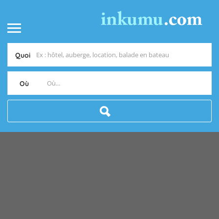
Quoi
Où