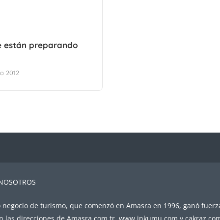
e están preparando
ro 2012
 NOSOTROS
 negocio de turismo, que comenzó en Amasra en 1996, ganó fuerz
n las direcciones de Amasra.com.tr, www.inkumu.com y cakraz.com