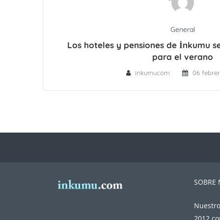
General
Los hoteles y pensiones de İnkumu s
para el verano
inkumucom
06 febre
SOBRE
Nuestro
2012 co