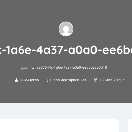
c-1a6e-4a37-a0a0-ee6b
»
Дом
3e87644c-1a6e-4a37-a0a0-ee6bde330b18
инкумуком
Комментариев нет
02 мая 2021 г.