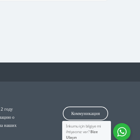
12 году
Коммуникация
мацию о
на наших
İnkumu için bilgiye mi
ihtiyacınız var?
Bize
Ulaşın