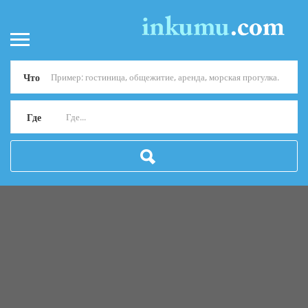
Что
Где