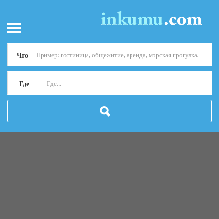
Что
Где