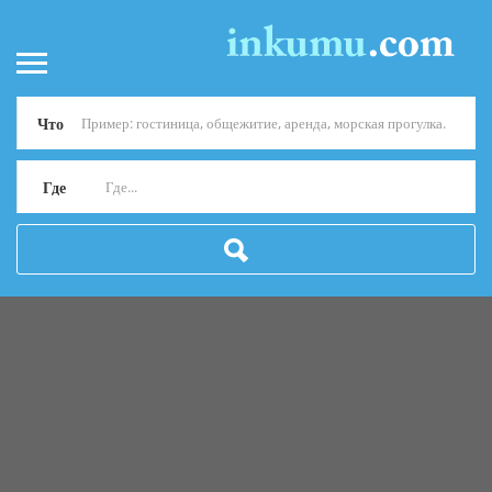
Что
Где