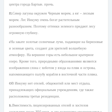
центра города Бартын. прочь.
Север лагуны окружен Черным морем, а юг – лесным
П.
морем. Лес Инкуму очень богат растительным
разнообразием. Поэтому оттенки зеленого придают лесу
огромную глубину.
На закате золотые солнечные лучи, падающие на бирюзовые
г
и зеленые цвета, создают для зрителей волшебную
атмосферу. На вершине горы есть небольшое кратерное
озеро. Кроме того, природными образованиями являются
изображения слона с хоботом у входа на пляж и острова,
напоминающего палубу корабля в восточной части пляжа.
В Инкуму нет отелей, общежитий или мест отдыха,
О
принадлежащих официальным учреждениям, где также
расположены третьи резиденции.
Вместимость лицензированных отелей и хостелов
Б.
составляет около 350 мест, и это количество увеличивается с