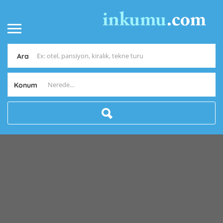
Ara
Konum