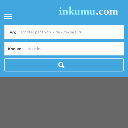
Ara
Konum