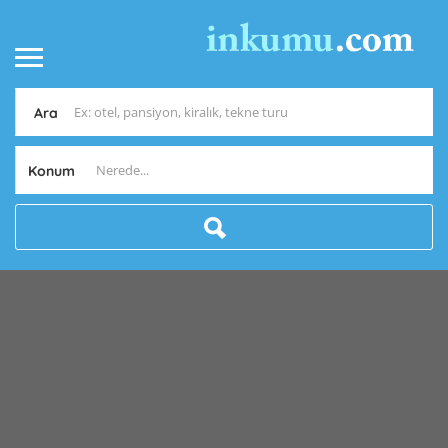
Ara
Konum