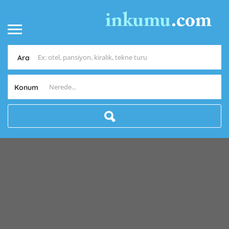
Ara
Konum