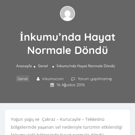
İnkumu’nda Hayat
Normale Döndü
Anasayfa
Genel
İnkumu’nda Hayat Normale Döndü
Genel
inkumucom
Yorum yapılmamış
16 Ağustos 2016
Yoğun yağış ve Çakraz – Kurucaşile – Tekkeönü
bölgelerinde yaşanan sel nedeniyle turizmin etkilendiği
İnkumu tatil bölgesinde hayat normale döndü.