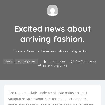
Excited news about
arriving fashion.
Home
News
Excited news about arriving fashion.
News
,
Uncategorized
inkumu.com
No Comments
01 January 2020
Sed ut perspiciatis unde omnis iste natus error sit
voluptatem accusantium doloremque laudantium,
totam rem aperiam, eaque ipsa quae ab illo inventore