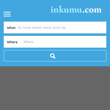
What
Where