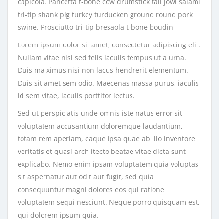
capicola. Pancetta t-bone cow drumstick tail jowl salami
tri-tip shank pig turkey turducken ground round pork
swine. Prosciutto tri-tip bresaola t-bone boudin
Lorem ipsum dolor sit amet, consectetur adipiscing elit.
Nullam vitae nisi sed felis iaculis tempus ut a urna.
Duis ma ximus nisi non lacus hendrerit elementum.
Duis sit amet sem odio. Maecenas massa purus, iaculis
id sem vitae, iaculis porttitor lectus.
Sed ut perspiciatis unde omnis iste natus error sit
voluptatem accusantium doloremque laudantium,
totam rem aperiam, eaque ipsa quae ab illo inventore
veritatis et quasi arch itecto beatae vitae dicta sunt
explicabo. Nemo enim ipsam voluptatem quia voluptas
sit aspernatur aut odit aut fugit, sed quia
consequuntur magni dolores eos qui ratione
voluptatem sequi nesciunt. Neque porro quisquam est,
qui dolorem ipsum quia.