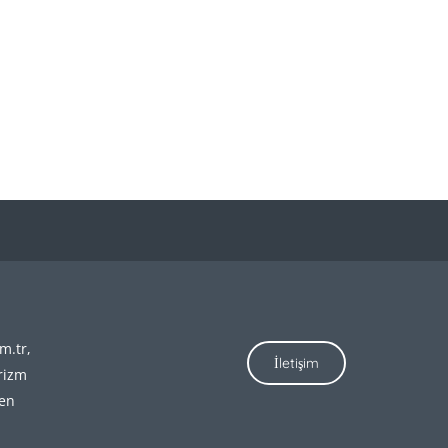
m.tr,
İletişim
rizm
den