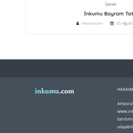
Genel
İnkumu Bayram Tati
inkumucom
05 Ağust
HAKKIM
Amasra'
www.ink
tanıtımı
ulaşabil