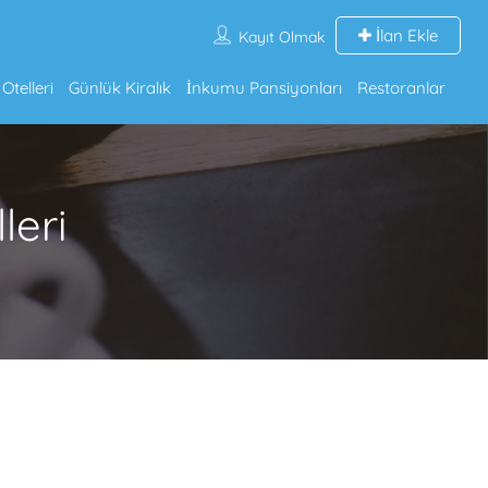
İlan Ekle
Kayıt Olmak
telleri
Günlük Kiralık
İnkumu Pansiyonları
Restoranlar
leri