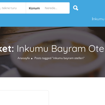
Konum
İnkumu O
ket:
Inkumu Bayram Otel
Anasayfa
Posts tagged "inkumu bayram otelleri"