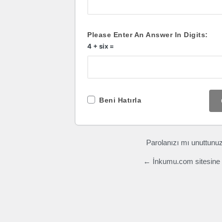
Please Enter An Answer In Digits:
4 + six =
Beni Hatırla
Parolanızı mı unuttunu
← İnkumu.com sitesine 