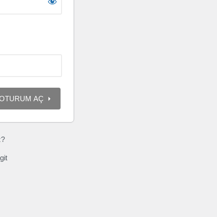
z?
git