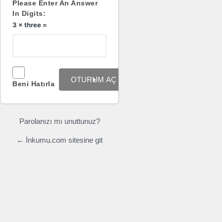
Please Enter An Answer
In Digits:
3 × three =
Beni Hatırla
Parolanızı mı unuttunuz?
← İnkumu.com sitesine git