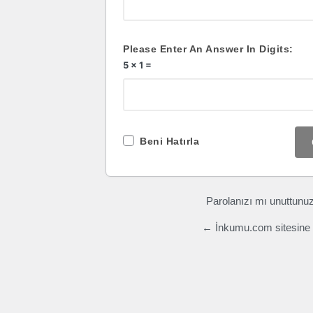
Please Enter An Answer In Digits:
5 × 1 =
Beni Hatırla
Parolanızı mı unuttunu
← İnkumu.com sitesine 