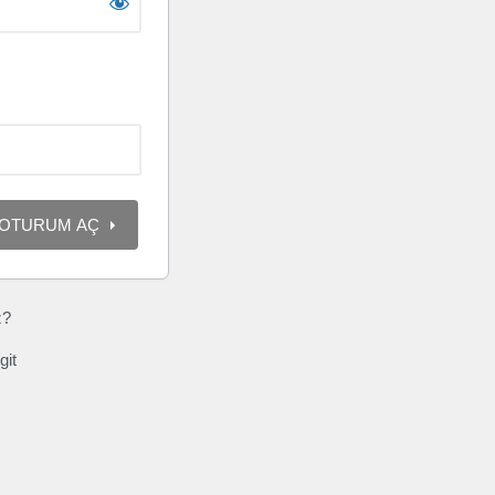
z?
git