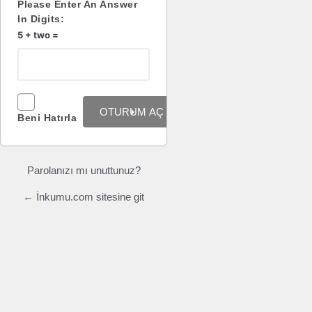
Please Enter An Answer
In Digits:
5 + two =
Beni Hatırla
Parolanızı mı unuttunuz?
← İnkumu.com sitesine git