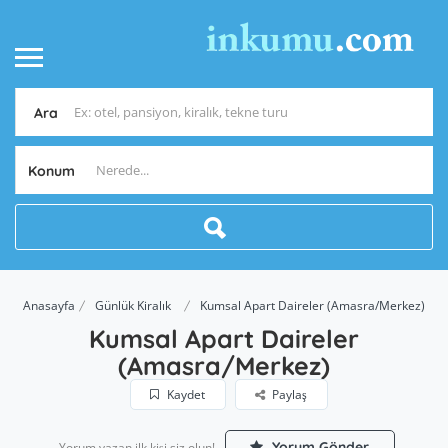
Ara
Konum
Anasayfa
Günlük Kiralık
Kumsal Apart Daireler (Amasra/Merkez)
Kumsal Apart Daireler
(Amasra/Merkez)
Kaydet
Paylaş
Yorum Gönder
Yorum yazan ilk kişi siz olun!