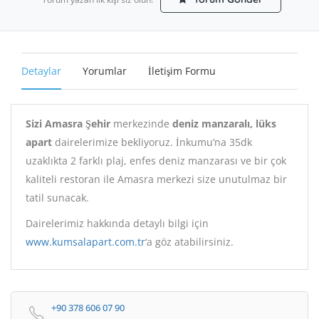
Detaylar
Yorumlar
İletişim Formu
Sizi Amasra Şehir
merkezinde
deniz manzaralı, lüks
apart
dairelerimize bekliyoruz. İnkumu’na 35dk
uzaklıkta 2 farklı plaj, enfes deniz manzarası ve bir çok
kaliteli restoran ile Amasra merkezi size unutulmaz bir
tatil sunacak.
Dairelerimiz hakkında detaylı bilgi için
www.kumsalapart.com.tr
‘a göz atabilirsiniz.
+90 378 606 07 90