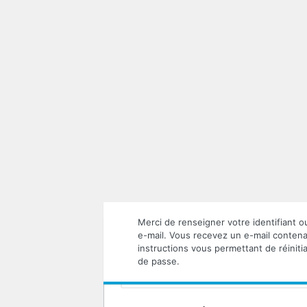
Mot
de
passe
oublié
Merci de renseigner votre identifiant o
e-mail. Vous recevez un e-mail contena
Identifiant ou adresse e-mail
instructions vous permettant de réinitia
de passe.