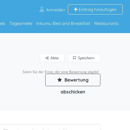
Eintrag hinzufügen
Anmelden
els
Tagesmiete
Inkumu Bed and Breakfast
Restaurants
Aktie
Speichern
Seien Sie der Erste, der eine Bewertung abgibt!
Bewertung
abschicken